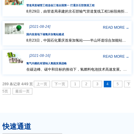
碳中和。近年来，中国实施污染防治攻坚战，着力调整优化能
中
管道局直铺管工程连创三项全国第一 打通京石邯复线工程
源、产业结构，狠抓节能减排，生态环境质量...
8月29日，由管道局承建的京石邯输气管道复线工程1标段南拒马
河直铺管工程胜利贯通。本工程使用由管道局与铁建重工合作研
心
发的国内第一套直接铺管设备施工，在工程建设中创造了国内直
[2021-08-24]
铺管施工穿越距离最长（570米）、穿越地质最复杂（4种地质复
READ MORE →
合）、出土角度最大（6度）三项全国记录，这也标志着国内自主
观
国内首座地下储氢井加氢站建成
研发的直铺管设备第一次在我国大型长输管道建...
8月23日，中国石化重庆首座加氢站——半山环道综合加能站近
日正式建成。该站是国内首座应用储氢井技术的加氢站，日供氢
众
能力1000公斤，将为重庆首批氢能示范公交车和市内物流车提供
[2021-08-16]
加氢服务，助力重庆氢能产业发展。储氢井是指深埋在地下150
READ MORE →
米左右、使用专用材料制作而成的氢气储存地埋井，具有安全系
氢气内燃机有望纳入氢能发展战略
中
数高、占地面积小等特点，其占地面积仅为目前普...
在碳达峰、碳中和目标的推动下，氢燃料电池技术高速发展。但
这还不够，多家商用车企正在解锁氢能源的另一种利用形式——
心
氢气发动机。记者从工业和信息化部获悉，该部将支持发展零碳
289 条记录 4/49 页
上一页
下一页
1
2
3
4
5
下
排放的氢气发动机，下一步还将积极配合相关部门制定氢能发展
战略，研究推动将氢气内燃机纳入其中予以支持。我国将制定氢
5页
最后一页
同
能发展战略工业和信息化部是在对十三届全国人大四次会议...
期
活
快速通道