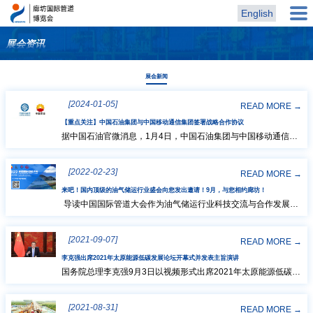
English
首
展会资讯
展会新闻
页
[2024-01-05]
READ MORE →
展
【重点关注】中国石油集团与中国移动通信集团签署战略合作协议
据中国石油官微消息，1月4日，中国石油集团与中国移动通信集
会
团签署战略合作协议。中国石油集团董事长戴厚良表示，希望双
方以此次协议签署为新起点，加强在数字化转型、5G创新应用、
[2022-02-23]
算力、人工智能等方面的合作，共同履行好央企使命、服务好国
READ MORE →
概
家战略。中国移动通信集团董事长杨杰表示，将加强与中国石油
来吧！国内顶级的油气储运行业盛会向您发出邀请！9月，与您相约廊坊！
的沟通交流和务实合作，携手促进数字技术与实体经济...
导读中国国际管道大会作为油气储运行业科技交流与合作发展的
重要平台，紧扣时代发展脉搏，规模不断扩大，作用日益凸显。
况
自2002年首次在廊坊成功举办以来，截至目前，已成功举办十一
[2021-09-07]
届。管道大会的持续举办促进了油气储运行业合作交流，推动了
READ MORE →
展
先进技术装备的应用，为推动中国油气行业快速发展发挥了积极
李克强出席2021年太原能源低碳发展论坛开幕式并发表主旨演讲
作用。二十年，管道展敢为人先，又不忘...
国务院总理李克强9月3日以视频形式出席2021年太原能源低碳发
展论坛开幕式，发表主旨演讲并宣布论坛开幕。李克强表示，中
商
国政府高度重视能源高质量发展和应对气候变化。习近平主席宣
[2021-08-31]
布，中国力争于2030年前二氧化碳排放达到峰值、2060年前实现
READ MORE →